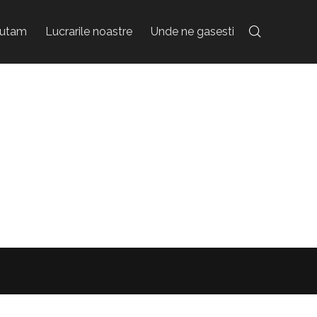
jutam
Lucrarile noastre
Unde ne gasesti