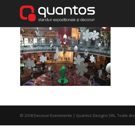
© 2018 Decoruri Evenimente | Quantos Designo SRL. Toate drep