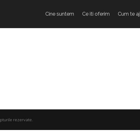
Cine suntem
Ce iti oferim
Cum te a
turile rezervate.