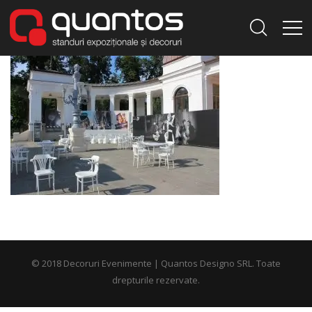
© 2018 Decoruri Evenimente | Quantos Designo SRL. Toate
drepturile rezervate.