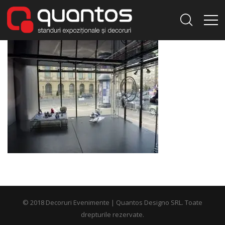
© 2018 Decoruri Evenimente | Quantos Designo SRL. Toate
drepturile rezervate.