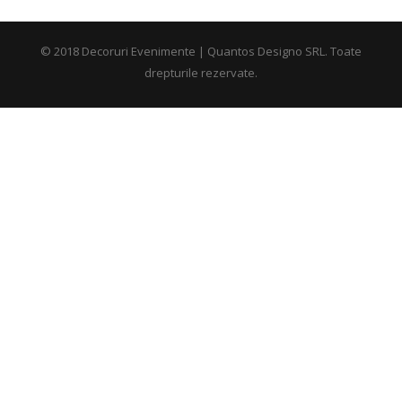
© 2018 Decoruri Evenimente | Quantos Designo SRL. Toate
drepturile rezervate.