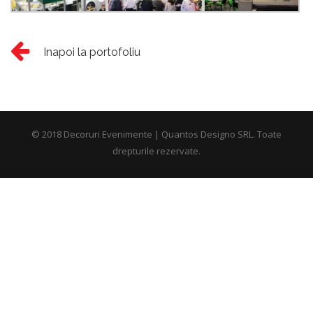
Inapoi la portofoliu
© 2018 Decoruri Evenimente | Quantos Designo SRL. Toate
drepturile rezervate.