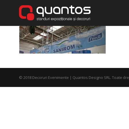
© 2018 Decoruri Evenimente | Quantos Designo SRL. Toate drep