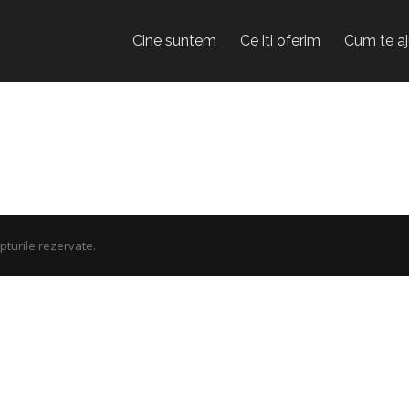
Cine suntem
Ce iti oferim
Cum te a
turile rezervate.