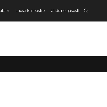
jutam
Lucrarile noastre
Unde ne gasesti